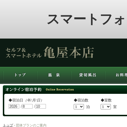
スマートフォ
ホテル亀屋本店
トップ
温泉
貸切風呂
お料理
オンライン宿泊予約
◆宿泊日
（年/月/日）
◆宿泊数
◆室数
/
/
泊
室
トップ
›
団体プランのご案内